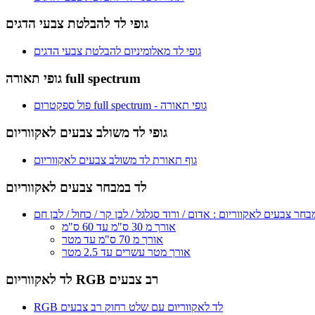
גופי לד להבלטת צבעי הדגים
גופי לד מאלומיניום להבלטת צבעי הדגים
גופי תאורה full spectrum
פול ספקטרום full spectrum - גופי תאורה
גופי לד משולב צבעים לאקווריום
גוף תאורת לד משולב צבעים לאקווריום
לד במבחר צבעים לאקווריום
ר צבעים לאקווריום : אדום / ורוד סגלגל / לבן קר / כחול / לבן חם
אורך מ 30 ס"מ עד 60 ס"מ
אורך מ 70 ס"מ עד מטר
אורך מטר עשרים עד 2.5 מטר
לד לאקווריום RGB רב צבעים
RGB לד לאקווריום עם שלט רחוק רב צבעים