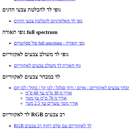
גופי לד להבלטת צבעי הדגים
גופי לד מאלומיניום להבלטת צבעי הדגים
גופי תאורה full spectrum
פול ספקטרום full spectrum - גופי תאורה
גופי לד משולב צבעים לאקווריום
גוף תאורת לד משולב צבעים לאקווריום
לד במבחר צבעים לאקווריום
ר צבעים לאקווריום : אדום / ורוד סגלגל / לבן קר / כחול / לבן חם
אורך מ 30 ס"מ עד 60 ס"מ
אורך מ 70 ס"מ עד מטר
אורך מטר עשרים עד 2.5 מטר
לד לאקווריום RGB רב צבעים
RGB לד לאקווריום עם שלט רחוק רב צבעים